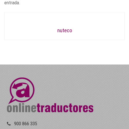
entrada.
nuteco
900 866 335