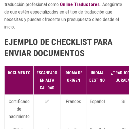
traducción profesional como
Online Traductores
. Asegúrate
de que estén especializados en el tipo de traducción que
necesitas y puedan ofrecerte un presupuesto claro desde el
inicio.
EJEMPLO DE CHECKLIST PARA
ENVIAR DOCUMENTOS
DOCUMENTO
ESCANEADO
IDIOMA DE
IDIOMA
¿TRADUC
EN ALTA
ORIGEN
DESTINO
JURADA
CALIDAD
Certificado
✅
Francés
Español
Sí
de
nacimiento