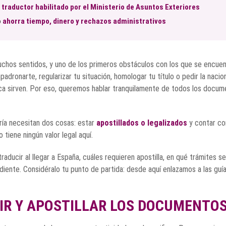
n
traductor habilitado por el Ministerio de Asuntos Exteriores
o
ahorra tiempo, dinero y rechazos administrativos
chos sentidos, y uno de los primeros obstáculos con los que se encuent
adronarte, regularizar tu situación, homologar tu título o pedir la nac
a sirven. Por eso, queremos hablar tranquilamente de todos los documen
ría necesitan dos cosas: estar
apostillados o legalizados
y contar co
tiene ningún valor legal aquí.
aducir al llegar a España, cuáles requieren apostilla, en qué trámites
iente. Considéralo tu punto de partida: desde aquí enlazamos a las guí
IR Y APOSTILLAR LOS DOCUMENTO