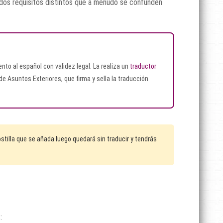
 dos requisitos distintos que a menudo se confunden
nto al español con validez legal. La realiza un
traductor
 de Asuntos Exteriores, que firma y sella la traducción
ostilla que se añada luego quedará sin traducir y tendrás
: