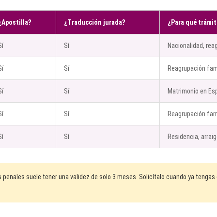
¿Apostilla?
¿Traducción jurada?
¿Para qué trámit
Sí
Sí
Nacionalidad, rea
Sí
Sí
Reagrupación famil
Sí
Sí
Matrimonio en Es
Sí
Sí
Reagrupación fami
Sí
Sí
Residencia, arraig
s penales suele tener una validez de solo 3 meses. Solicítalo cuando ya tenga