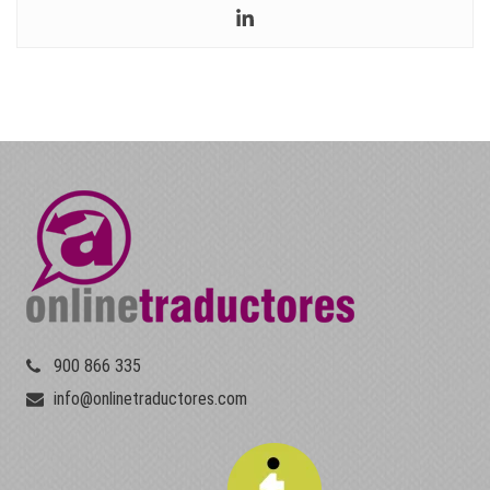
900 866 335
info@onlinetraductores.com