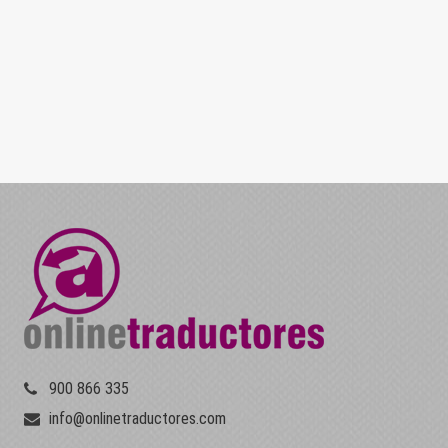
900 866 335
info@onlinetraductores.com