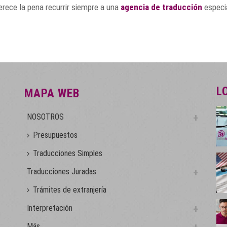
erece la pena recurrir siempre a una
agencia de traducción
especia
L
MAPA WEB
NOSOTROS
Presupuestos
Traducciones Simples
Traducciones Juradas
Trámites de extranjería
Interpretación
Más