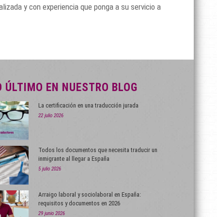
lizada y con experiencia que ponga a su servicio a
O ÚLTIMO EN NUESTRO BLOG
La certificación en una traducción jurada
22 julio 2026
Todos los documentos que necesita traducir un
inmigrante al llegar a España
5 julio 2026
Arraigo laboral y sociolaboral en España:
requisitos y documentos en 2026
29 junio 2026