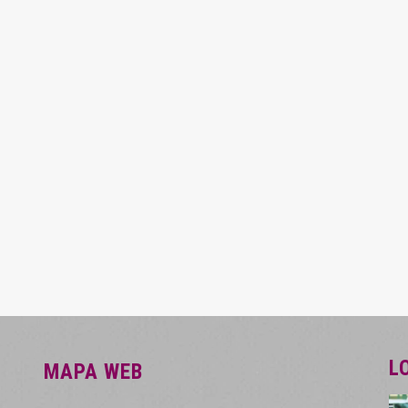
L
MAPA WEB