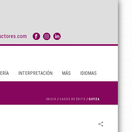
uctores.com
ERÍA
INTERPRETACIÓN
MÁS
IDIOMAS
INICIO
/
CASOS DE ÉXITO
/
GOYZA