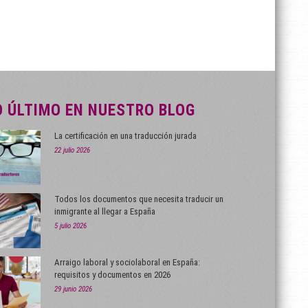
O ÚLTIMO EN NUESTRO BLOG
La certificación en una traducción jurada
22 julio 2026
Todos los documentos que necesita traducir un
inmigrante al llegar a España
5 julio 2026
Arraigo laboral y sociolaboral en España:
requisitos y documentos en 2026
29 junio 2026