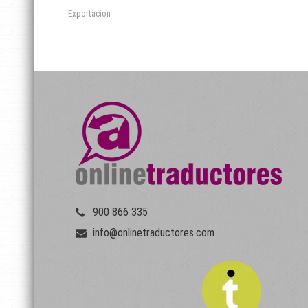
Exportación
900 866 335
info@onlinetraductores.com