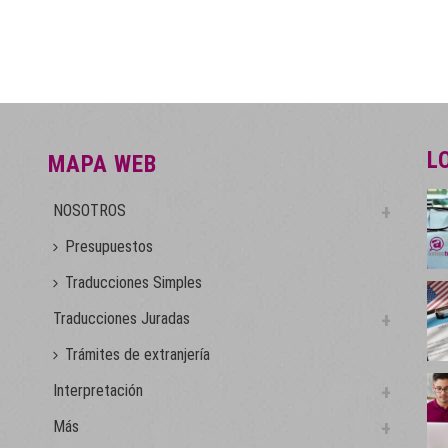
L
MAPA WEB
NOSOTROS
Presupuestos
Traducciones Simples
Traducciones Juradas
Trámites de extranjería
Interpretación
Más