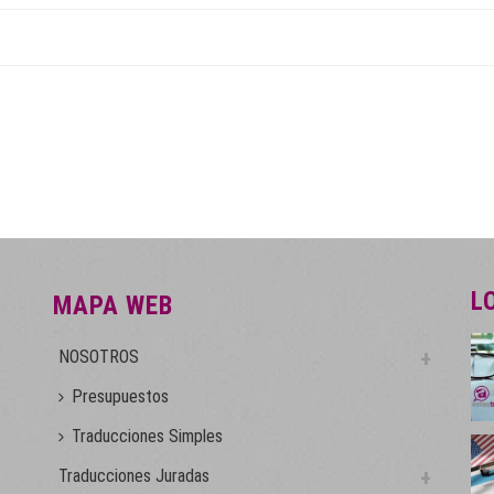
L
MAPA WEB
NOSOTROS
Presupuestos
Traducciones Simples
Traducciones Juradas