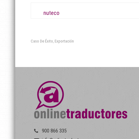
nuteco
Caso De Éxito
Exportación
,
900 866 335