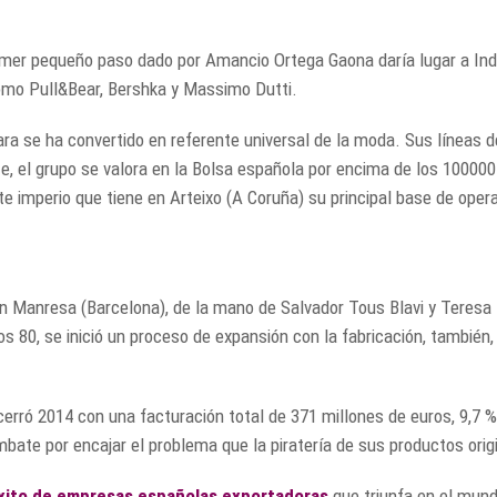
imer pequeño paso dado por Amancio Ortega Gaona daría lugar a Indit
omo Pull&Bear, Bershka y Massimo Dutti.
ara se ha convertido en referente universal de la moda. Sus líneas
, el grupo se valora en la Bolsa española por encima de los 10000
e imperio que tiene en Arteixo (A Coruña) su principal base de oper
 en Manresa (Barcelona), de la mano de Salvador Tous Blavi y Tere
los 80, se inició un proceso de expansión con la fabricación, tambié
rró 2014 con una facturación total de 371 millones de euros, 9,7 %
bate por encajar el problema que la piratería de sus productos orig
xito de empresas españolas exportadoras
que triunfa en el mund