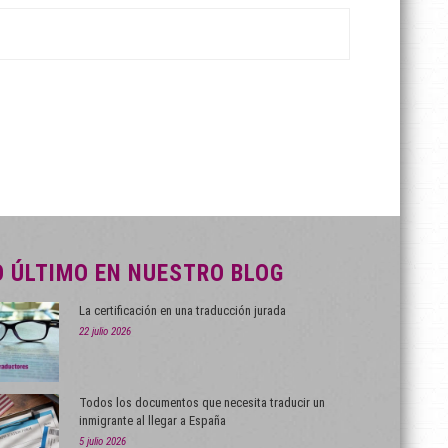
O ÚLTIMO EN NUESTRO BLOG
La certificación en una traducción jurada
22 julio 2026
Todos los documentos que necesita traducir un
inmigrante al llegar a España
5 julio 2026