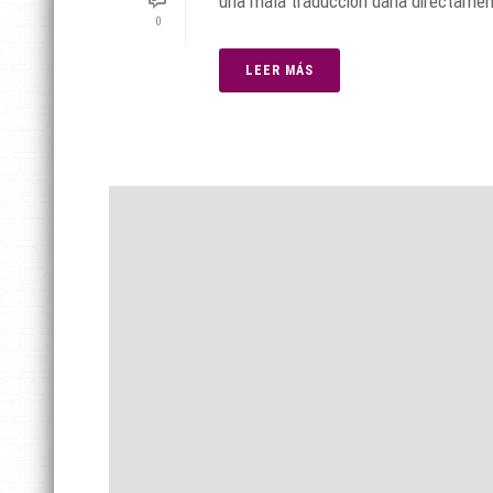
una mala traducción daña directament
0
LEER MÁS